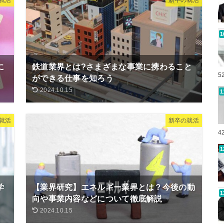
に
鉄道業界とは?さまざまな事業に携わること
5
ができる仕事を知ろう
2024.10.15
就活
新卒の就活
4
学
【業界研究】エネルギー業界とは？今後の動
向や事業内容などについて徹底解説
2024.10.15