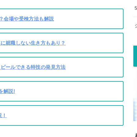
き？会場や受検方法も解説
業に就職しない生き方もあり？
アピールできる特技の発見方法
を解説!
説！