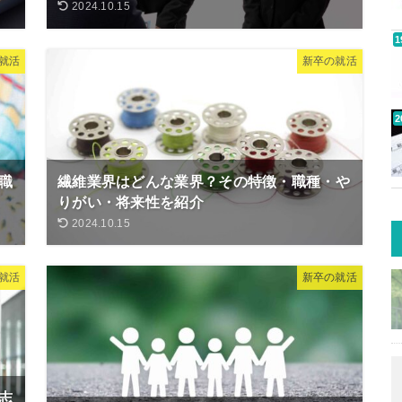
2024.10.15
就活
新卒の就活
職
繊維業界はどんな業界？その特徴・職種・や
りがい・将来性を紹介
2024.10.15
就活
新卒の就活
志