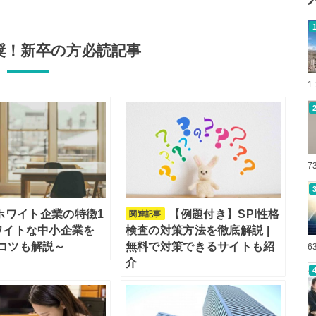
奨！新卒の方必読記事
1
7
ホワイト企業の特徴1
【例題付き】SPI性格
関連記事
ワイトな中小企業を
検査の対策方法を徹底解説 |
コツも解説～
無料で対策できるサイトも紹
6
介