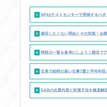
SPIはテストセンターで受検するべ
1
就活したくない理由とその対策！企
2
特技の一覧を参考にしよう！就活で
3
文系で給料の高い仕事7選と平均年収
4
GABの出題内容と対策方法を徹底解
5