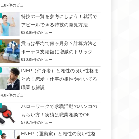
31.8k件のビュー
特技の一覧を参考にしよう！就活で
アピールできる特技の発見方法
628.6k件のビュー
賞与は平均で何ヶ月分？計算方法と
ボーナス支給額に増減のトリック
610.8k件のビュー
INFP（仲介者）と相性の良い性格ま
とめ！恋愛・仕事の相性や向いてる
職業も解説
04.8k件のビュー
ハローワークで求職活動のハンコの
もらい方！実績は職業相談でOK
579.7k件のビュー
ENFP（運動家）と相性の良い性格