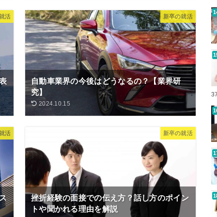
就活
新卒の就活
表
自動車業界の今後はどうなるの？【業界研
究】
3
2024.10.15
就活
新卒の就活
ス
挫折経験の面接での伝え方？話し方のポイン
トや聞かれる理由を解説