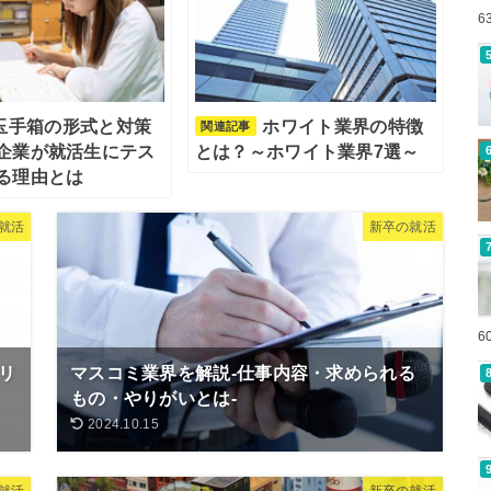
6
玉手箱の形式と対策
ホワイト業界の特徴
関連記事
企業が就活生にテス
とは？～ホワイト業界7選～
る理由とは
就活
新卒の就活
6
リ
マスコミ業界を解説-仕事内容・求められる
もの・やりがいとは-
2024.10.15
就活
新卒の就活