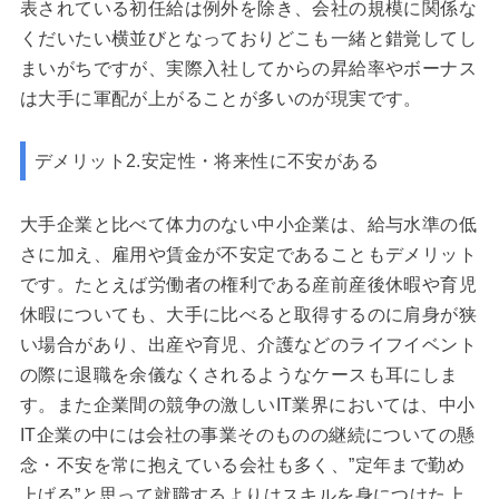
表されている初任給は例外を除き、会社の規模に関係な
くだいたい横並びとなっておりどこも一緒と錯覚してし
まいがちですが、実際入社してからの昇給率やボーナス
は大手に軍配が上がることが多いのが現実です。
デメリット2.安定性・将来性に不安がある
大手企業と比べて体力のない中小企業は、給与水準の低
さに加え、雇用や賃金が不安定であることもデメリット
です。たとえば労働者の権利である産前産後休暇や育児
休暇についても、大手に比べると取得するのに肩身が狭
い場合があり、出産や育児、介護などのライフイベント
の際に退職を余儀なくされるようなケースも耳にしま
す。また企業間の競争の激しいIT業界においては、中小
IT企業の中には会社の事業そのものの継続についての懸
念・不安を常に抱えている会社も多く、”定年まで勤め
上げる”と思って就職するよりはスキルを身につけた上