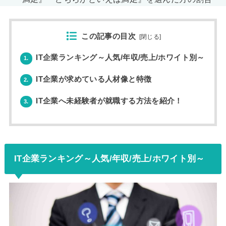
この記事の目次
[
閉じる
]
IT企業ランキング～人気/年収/売上/ホワイト別～
1.
IT企業が求めている人材像と特徴
2.
IT企業へ未経験者が就職する方法を紹介！
3.
IT企業ランキング～人気/年収/売上/ホワイト別～