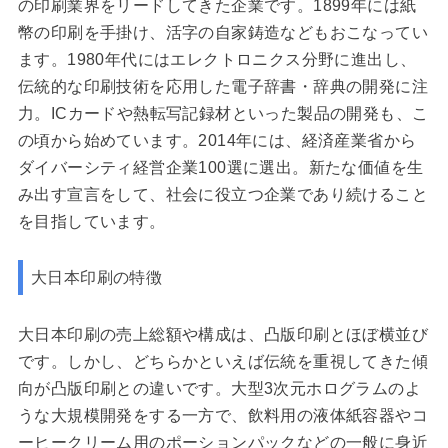
の印刷業界をリードしてきた企業です。1899年には紙
幣の印刷を手掛け、活字の自家鋳造などもおこなってい
ます。1980年代にはエレクトロニクス分野に進出し、
伝統的な印刷技術を応用した電子辞書・辞典の開発に注
力。ICカードや熱転写記録材といった製品の開発も、こ
の頃から始めています。2014年には、経済産業省から
ダイバーシティ経営企業100選に選出。新たな価値を生
み出す宣言をして、社会に役立つ企業であり続けること
を目指しています。
大日本印刷の特徴
大日本印刷の売上総額や構成は、凸版印刷とほぼ横並び
です。しかし、どちらかといえば伝統を重視してきた傾
向が凸版印刷との違いです。大型3次元ホログラムのよ
うな大規模開発をする一方で、飲料用の液体紙容器やコ
ーヒークリーム用のポーションパックなどの一般に身近