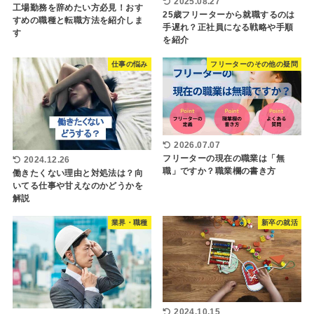
2025.08.27
工場勤務を辞めたい方必見！おす
25歳フリーターから就職するのは
すめの職種と転職方法を紹介しま
手遅れ？正社員になる戦略や手順
す
を紹介
仕事の悩み
フリーターのその他の疑問
2026.07.07
フリーターの現在の職業は「無
2024.12.26
職」ですか？職業欄の書き方
働きたくない理由と対処法は？向
いてる仕事や甘えなのかどうかを
解説
業界・職種
新卒の就活
2024.10.15