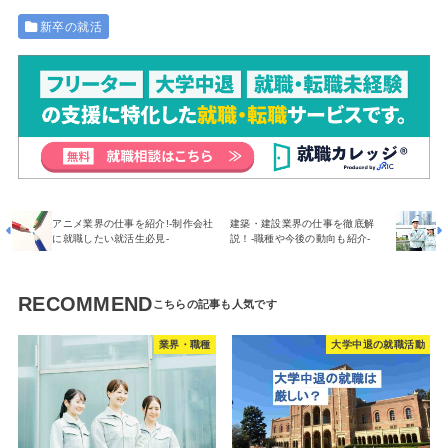
新卒の就活
アニメ業界の仕事を紹介!-制作会社
建築・建設業界の仕事を徹底解
に就職したい就活生必見-
説！-職種や今後の動向も紹介-
RECOMMEND
業界・職種
大学中退の就職活動