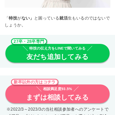
「
特技
が
ない」
と困っている
就活
生もいるのではないで
しょうか。
27卒・28卒専門
特技の伝え方をLINEで聞いてみる
友だち追加してみる
新卒以外の方はコチラ
相談満足度93.5%
まずは相談してみる
※2022/3～2023/3の当社相談参加者へのアンケートで