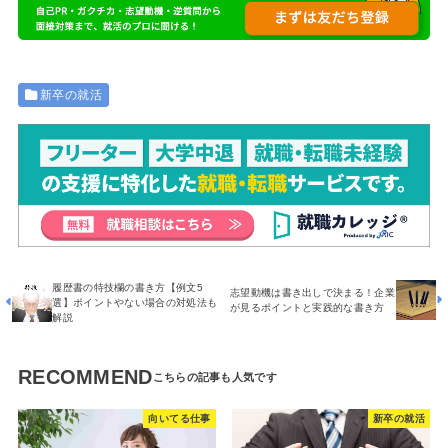
新卒の就活
履歴書の特技欄の書き方【例文5
志望動機は書き出しで決まる！企業
選】ポイントやない場合の対処法も
が見るポイントと実践的な書き方
解説
RECOMMEND
向いてる仕事
新卒の就活