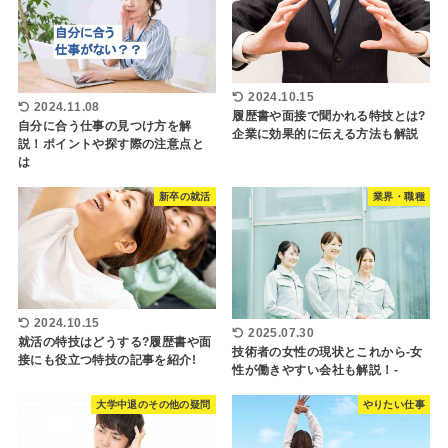
2024.10.15
2024.11.08
履歴書や面接で聞かれる特技とは?
自分に合う仕事の見つけ方を解
企業に効果的に伝える方法も解説
説！ポイントや探す際の注意点と
は
新卒の就活
業界・職種
2024.10.15
2025.07.30
就活の特技はどうする?履歴書や面
技術者の女性の現状とこれから-女
接にも役立つ特技の記事を紹介!
性が働きやすい会社も解説！-
大学中退のその他の疑問
やりたい仕事