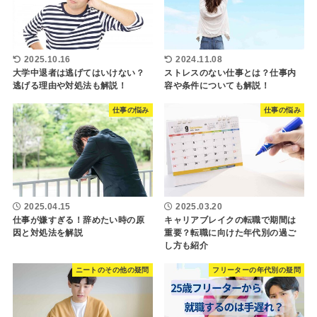
2025.10.16
2024.11.08
大学中退者は逃げてはいけない？
ストレスのない仕事とは？仕事内
逃げる理由や対処法も解説！
容や条件についても解説！
仕事の悩み
仕事の悩み
2025.04.15
2025.03.20
仕事が嫌すぎる！辞めたい時の原
キャリアブレイクの転職で期間は
因と対処法を解説
重要？転職に向けた年代別の過ご
し方も紹介
ニートのその他の疑問
フリーターの年代別の疑問