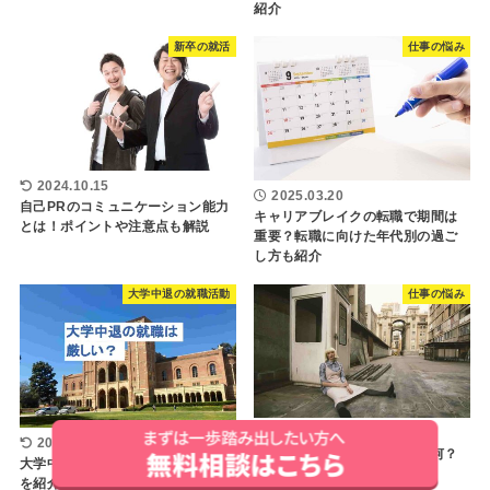
紹介
新卒の就活
仕事の悩み
2024.10.15
2025.03.20
自己PRのコミュニケーション能力
キャリアブレイクの転職で期間は
とは！ポイントや注意点も解説
重要？転職に向けた年代別の過ご
し方も紹介
大学中退の就職活動
仕事の悩み
2024.06.24
2025.10.03
仕事でのオーバーワークとは何？
大学中退からの就職成功者の事例
原因や症状、対策を紹介！
を紹介！就職は厳しいのか解説