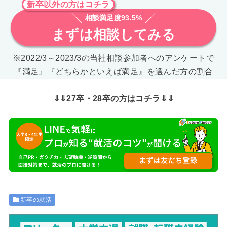
新卒以外の方はコチラ
相談満足度93.5%
まずは相談してみる
※2022/3～2023/3の当社相談参加者へのアンケートで
『満足』『どちらかといえば満足』を選んだ方の割合
⇓⇓27卒・28卒の方はコチラ⇓⇓
新卒の就活