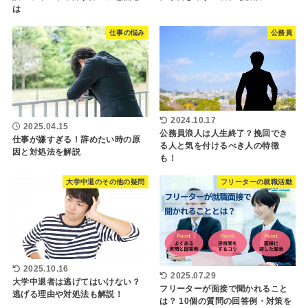
は
仕事の悩み
公務員
2024.10.17
2025.04.15
公務員浪人は人生終了？挽回でき
仕事が嫌すぎる！辞めたい時の原
る人と気を付けるべき人の特徴
因と対処法を解説
も！
大学中退のその他の疑問
フリーターの就職活動
2025.10.16
2025.07.29
大学中退者は逃げてはいけない？
フリーターが面接で聞かれること
逃げる理由や対処法も解説！
は？ 10個の質問の回答例・対策を