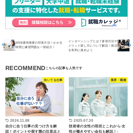
インターンシップとは？参加方法や
WEB適性検査の対策方法！かかる
メリット探し方について解説！就活
時間と練習問題を一挙紹介！
を有利に進めよう
RECOMMEND
向いてる仕事
業界・職種
2024.11.08
2025.07.30
自分に合う仕事の見つけ方を解
技術者の女性の現状とこれから-女
説！ポイントや探す際の注意点と
性が働きやすい会社も解説！-