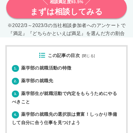
相談満足度93.5%
まずは相談してみる
※2022/3～2023/3の当社相談参加者へのアンケートで
『満足』『どちらかといえば満足』を選んだ方の割合
この記事の目次
[
閉じる
]
薬学部の就職活動の特徴
1.
薬学部の就職先
2.
薬学部生が就職活動で内定をもらうためにやる
3.
べきこと
薬学部の就職先の選択肢は豊富！しっかり準備
4.
して自分に合う仕事を見つけよう