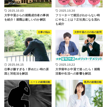
2025.10.03
2025.10.30
大学中退からの就職成功者の事例
フリーターで就活がわからない時
を紹介！就職は厳しいのか解説
にやることは？正社員になる流れ
も紹介
仕事の悩み
大学中退のその他の疑問
2025.04.15
2025.10.22
仕事が嫌すぎる！辞めたい時の原
大学留年か中退で迷ったら！就職
因と対処法を解説
活動や生活への影響を解説
ニートの就職活動
既卒の就職活動