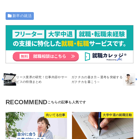
新卒の就活
リース業界の研究！仕事内容やサー
ガクチカの書き方～選考を突破する
ビスの特徴まとめ
ガクチカを書こう～
RECOMMEND
向いてる仕事
大学中退の就職活動