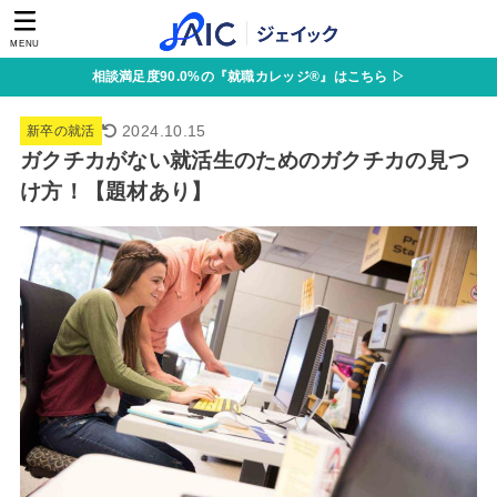
MENU
相談満足度90.0%の『就職カレッジ®』はこちら ▷
2024.10.15
新卒の就活
ガクチカがない就活生のためのガクチカの見つ
け方！【題材あり】