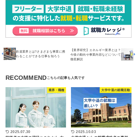
【業界研究】エネルギー業界とは？
鉄道業界とは?さまざまな事業に携
今後の動向や事業内容などについて
わることができる仕事を知ろう
徹底解説
RECOMMEND
業界・職種
大学中退の就職活動
2025.07.30
2025.10.03