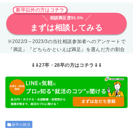
新卒以外の方はコチラ
相談満足度93.5%
まずは相談してみる
※2022/3～2023/3の当社相談参加者へのアンケートで
『満足』『どちらかといえば満足』を選んだ方の割合
⇓⇓27卒・28卒の方はコチラ⇓⇓
新卒の就活