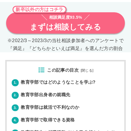
新卒以外の方はコチラ
相談満足度93.5%
まずは相談してみる
※2022/3～2023/3の当社相談参加者へのアンケートで
『満足』『どちらかといえば満足』を選んだ方の割合
この記事の目次
[
閉じる
]
教育学部ではどのようなことを学ぶ?
1.
教育学部出身者の就職先
2.
教育学部は就活で不利なのか
3.
教育学部で取得できる資格
4.