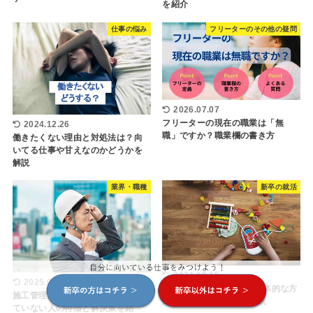
を紹介
仕事の悩み
フリーターのその他の疑問
2026.07.07
フリーターの現在の職業は「無
2024.12.26
職」ですか？職業欄の書き方
働きたくない理由と対処法は？向
いてる仕事や甘えなのかどうかを
解説
業界・職種
新卒の就活
2024.10.15
2025.07.30
企業研究のやり方7選｜具体的な方
施工管理がきつい理由とは？向い
法や情報収集の手段を解説
ていない人の特徴と解決策を紹