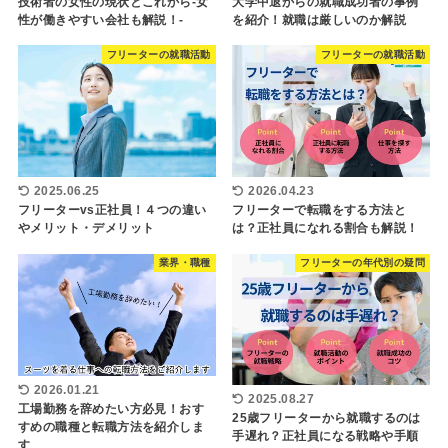
技術者の女性の現状とこれから-女
大学中退からの就職成功者の事例
性が働きやすい会社も解説！-
を紹介！就職は厳しいのか解説
フリーターの就職活動
フリーターの就職活動
2025.06.25
2026.04.23
フリーターvs正社員！４つの違い
フリーターで転職をする方法と
やメリット・デメリット
は？正社員になれる割合も解説！
業界・職種
フリーターの年代別の疑問
2026.01.21
2025.08.27
工場勤務を辞めたい方必見！おす
25歳フリーターから就職するのは
すめの職種と転職方法を紹介しま
手遅れ？正社員になる戦略や手順
す