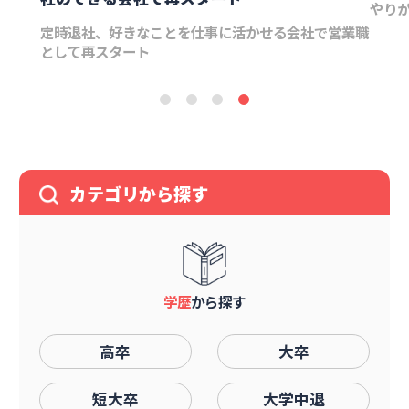
やりがいを持てる会社への就職と、結婚の両方を実現
営業職
Bto
業へ
カテゴリから探す
学歴
から探す
高卒
大卒
短大卒
大学中退