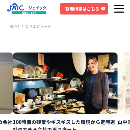
就職相談はこちら
HOME
就活エピソード
定時退
山中皓生さんの就職成功体験談
母の
会社