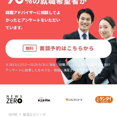
%の就職希望者が
就職アドバイザーに相談してよ
かったと
アンケートをいただい
ています。
面談予約はこちらから
無料
※2022/12/12～2025/5/31に当社「就職カレッジ」等の就職相談を受け
アンケートに回答した方のうち、相談に満足された方の割合
HOME
就活エピソード