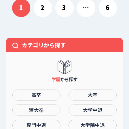
稿
1
2
3
…
6
の
ペ
ー
ジ
送
カテゴリから探す
り
学歴
から探す
高卒
大卒
短大卒
大学中退
専門中退
大学院中退