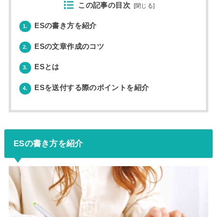
この記事の目次
[
閉じる
]
ESの書き方を紹介
1.
ESの文章作成のコツ
2.
ESとは
3.
ESを送付する際のポイントを紹介
4.
ESの書き方を紹介