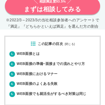
相談満足度93.5%
まずは相談してみる
※2022/3～2023/3の当社相談参加者へのアンケートで
『満足』『どちらかといえば満足』を選んだ方の割合
この記事の目次
[
閉じる
]
WEB面接とは
1.
WEB面接の準備~面接までの流れとやり方
2.
WEB面接におけるマナー
3.
WEB面接のよくある失敗
4.
WEB面接でも就活生がするべき対策は同じ
5.