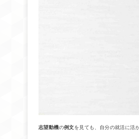
志望動機
の
例文
を見ても、自分の就活に活