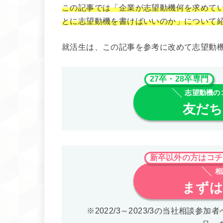
この記事では「企業が志望動機何を求めて
とに志望動機を書けばいいのか」について
就活生は、この記事を参考に改めて志望動
27卒・28卒専門
志望動機の
友だち
新卒以外の方はコチ
相
まずは
※2022/3～2023/3の当社相談