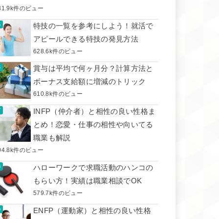
31.9k件のビュー
特技の一覧を参考にしよう！就活で
アピールできる特技の発見方法
628.6k件のビュー
賞与は平均で何ヶ月分？計算方法と
ボーナス支給額に増減のトリック
610.8k件のビュー
INFP（仲介者）と相性の良い性格ま
とめ！恋愛・仕事の相性や向いてる
職業も解説
04.8k件のビュー
ハローワークで求職活動のハンコの
もらい方！実績は職業相談でOK
579.7k件のビュー
ENFP（運動家）と相性の良い性格