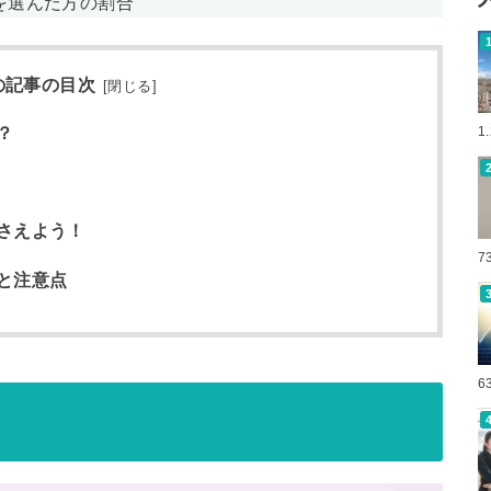
を選んだ方の割合
の記事の目次
[
閉じる
]
？
1
さえよう！
7
と注意点
6
？