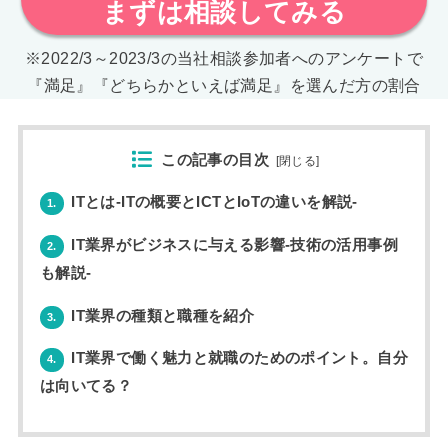
まずは相談してみる
※2022/3～2023/3の当社相談参加者へのアンケートで
『満足』『どちらかといえば満足』を選んだ方の割合
この記事の目次
[
閉じる
]
ITとは-ITの概要とICTとIoTの違いを解説-
1.
IT業界がビジネスに与える影響-技術の活用事例
2.
も解説-
IT業界の種類と職種を紹介
3.
IT業界で働く魅力と就職のためのポイント。自分
4.
は向いてる？