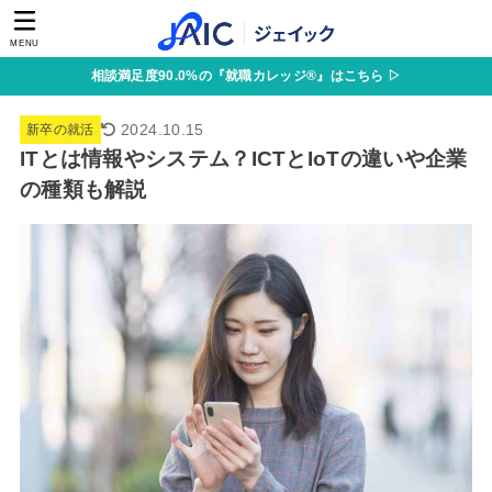
MENU
相談満足度90.0%の『就職カレッジ®』はこちら ▷
2024.10.15
新卒の就活
ITとは情報やシステム？ICTとIoTの違いや企業
の種類も解説