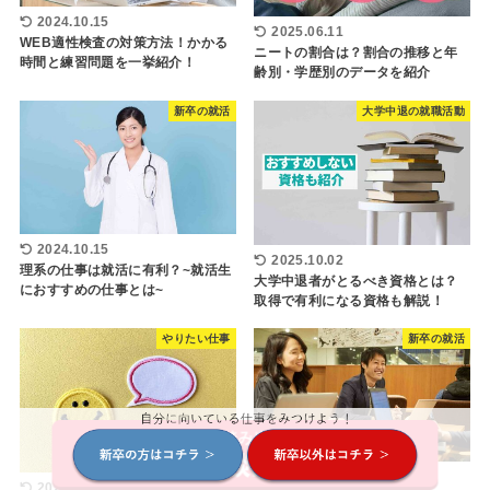
2024.10.15
2025.06.11
WEB適性検査の対策方法！かかる
ニートの割合は？割合の推移と年
時間と練習問題を一挙紹介！
齢別・学歴別のデータを紹介
新卒の就活
大学中退の就職活動
2024.10.15
2025.10.02
理系の仕事は就活に有利？~就活生
大学中退者がとるべき資格とは？
におすすめの仕事とは~
取得で有利になる資格も解説！
やりたい仕事
新卒の就活
2024.10.15
2025.07.18