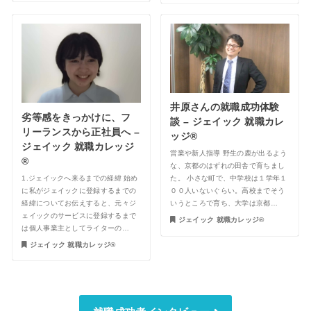
井原さんの就職成功体験
劣等感をきっかけに、フ
談 – ジェイック 就職カレ
リーランスから正社員へ –
ッジ®︎
ジェイック 就職カレッジ
営業や新人指導 野生の鹿が出るよう
®︎
な、京都のはずれの田舎で育ちまし
1.ジェイックへ来るまでの経緯 始め
た。 小さな町で、中学校は１学年１
に私がジェイックに登録するまでの
００人いないぐらい。高校までそう
経緯についてお伝えすると、元々ジ
いうところで育ち、大学は京都…
ェイックのサービスに登録するまで
ジェイック 就職カレッジ®︎
は個人事業主としてライターの…
ジェイック 就職カレッジ®︎