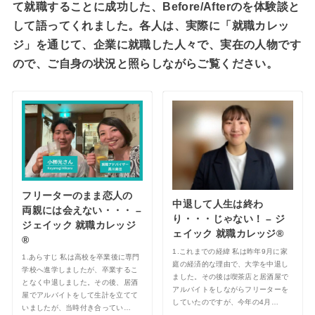
て就職することに成功した、Before/Afterのを体験談と
して語ってくれました。各人は、実際に「就職カレッ
ジ」を通じて、企業に就職した人々で、実在の人物です
ので、ご自身の状況と照らしながらご覧ください。
フリーターのまま恋人の
中退して人生は終わ
両親には会えない・・・ –
り・・・じゃない！ – ジ
ジェイック 就職カレッジ
ェイック 就職カレッジ®︎
®︎
1.これまでの経緯 私は昨年9月に家
1.あらすじ 私は高校を卒業後に専門
庭の経済的な理由で、大学を中退し
学校へ進学しましたが、卒業するこ
ました。その後は喫茶店と居酒屋で
となく中退しました。その後、居酒
アルバイトをしながらフリーターを
屋でアルバイトをして生計を立てて
していたのですが、今年の4月…
いましたが、当時付き合ってい…