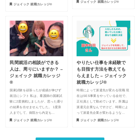
ジェイック 就職カレッジ®︎
ジェイック 就職カレッジ®︎
民間就活の相談ができる
やりたい仕事を未経験で
人は、周りにいますか？ –
も目指す方法を教えても
ジェイック 就職カレッジ
らえました – ジェイック
®︎
就職カレッジ®︎
国家試験を頑張ったが成績が伸びず
時期によって派遣先が変わる現職 現
就活にシフト 私は、看護師の国家試
在はSES事業をやっている会社で、
験に2度挑戦しましたが、思った通り
正社員として勤めています。所属は
の結果を出せませんでした。 1度浪
派遣元企業なんですけど、時期によ
人までして、病院から内定も…
って派遣先企業が変わるような…
ジェイック 就職カレッジ®︎
ジェイック 就職カレッジ®︎