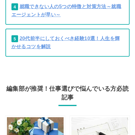
就職できない人の5つの特徴と対策方法～就職
4
エージェントが早い～
20代前半にしておくべき経験10選！人生を輝
5
かせるコツを解説
編集部が推奨！仕事選びで悩んでいる方必読
記事