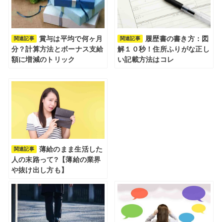
賞与は平均で何ヶ月
履歴書の書き方：図
関連記事
関連記事
分？計算方法とボーナス支給
解１０秒！住所ふりがな正し
額に増減のトリック
い記載方法はコレ
薄給のまま生活した
関連記事
人の末路って?【薄給の業界
や抜け出し方も】