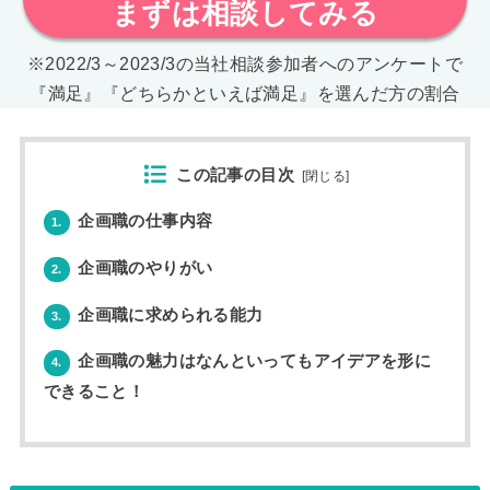
まずは相談してみる
※2022/3～2023/3の当社相談参加者へのアンケートで
『満足』『どちらかといえば満足』を選んだ方の割合
この記事の目次
[
閉じる
]
企画職の仕事内容
1.
企画職のやりがい
2.
企画職に求められる能力
3.
企画職の魅力はなんといってもアイデアを形に
4.
できること！