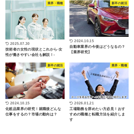
業界・職種
新卒の就活
2024.10.15
2025.07.30
自動車業界の今後はどうなるの？
技術者の女性の現状とこれから-女
【業界研究】
性が働きやすい会社も解説！-
新卒の就活
業界・職種
2024.10.15
2026.01.21
化粧品業界の研究！就職後どんな
工場勤務を辞めたい方必見！おす
仕事をするの？市場の動向は？
すめの職種と転職方法を紹介しま
す