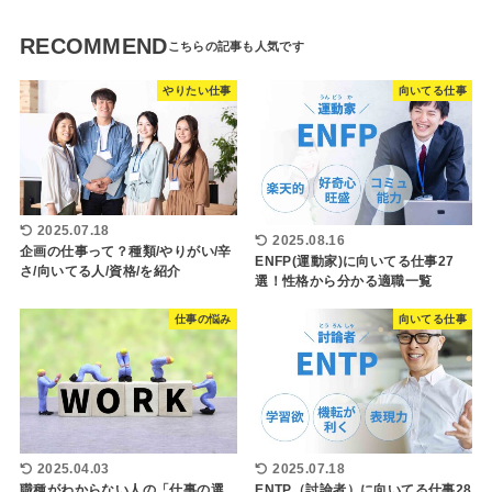
RECOMMEND
やりたい仕事
向いてる仕事
2025.07.18
2025.08.16
企画の仕事って？種類/やりがい/辛
ENFP(運動家)に向いてる仕事27
さ/向いてる人/資格/を紹介
選！性格から分かる適職一覧
仕事の悩み
向いてる仕事
2025.04.03
2025.07.18
職種がわからない人の「仕事の選
ENTP（討論者）に向いてる仕事28