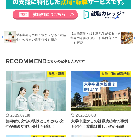
【出版業界とは】就活生が知るべき
製薬業界はコロナ後どうなる?-就活
業界の今後や現状｜仕事内容につい
生が知りたい業界情報も紹介-
ても解説
RECOMMEND
業界・職種
大学中退の就職活動
2025.07.30
2025.10.03
技術者の女性の現状とこれから-女
大学中退からの就職成功者の事例
性が働きやすい会社も解説！-
を紹介！就職は厳しいのか解説