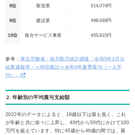
8位
製造業
514,074円
9位
建設業
498,569円
10位
複合サービス事業
455,815円
参考：
厚生労働省・毎月勤労統計調査「令和5年2月分
結果速報等・≪特別集計≫令和4年夏季賞与（一人平
均）」
2. 年齢別の平均賞与支給額
2022年のデータによると、19歳以下は最も低く、これ
が年齢と共に徐々に上昇し、40代から50代にかけて100
万円を超えています。特に45歳から49歳の間では、最