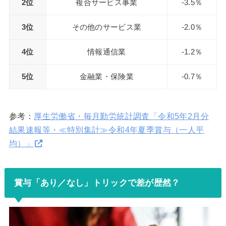
2位
複合サービス事業
-3.5％
3位
その他のサービス業
-2.0％
4位
情報通信業
-1.2％
5位
金融業・保険業
-0.7％
参考：
厚生労働省・毎月勤労統計調査「令和5年2月分
結果速報等・≪特別集計≫令和4年夏季賞与（一人平
均）」
賞与「あり／なし」トリックで差が歴然？