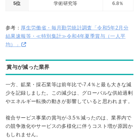
5位
学術研究等
6.8％
参考：
厚生労働省・毎月勤労統計調査「令和5年2月分
結果速報等・≪特別集計≫令和4年夏季賞与（一人平
均）」
賞与が減った業界
一方、鉱業・採石業等は前年比で-7.4％と最も大きな減
少を記録しました。この減少は、グローバルな供給過剰
やエネルギー転換の動きが影響していると思われます。
複合サービス事業の賞与が-3.5％減ったのは、業界内で
の競争激化やサービスの多様化に伴うコスト増が原因か
もしれません。