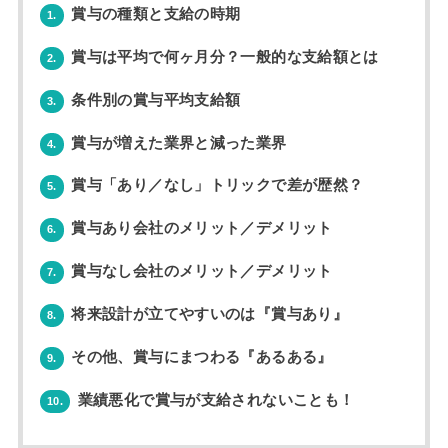
賞与の種類と支給の時期
1.
賞与は平均で何ヶ月分？一般的な支給額とは
2.
条件別の賞与平均支給額
3.
賞与が増えた業界と減った業界
4.
賞与「あり／なし」トリックで差が歴然？
5.
賞与あり会社のメリット／デメリット
6.
賞与なし会社のメリット／デメリット
7.
将来設計が立てやすいのは『賞与あり』
8.
その他、賞与にまつわる『あるある』
9.
業績悪化で賞与が支給されないことも！
10.