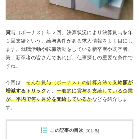
賞与
（ボーナス）年２回、決算状況により決算賞与を年
１回支給という、給与条件がある求人情報をよく目にし
ます。就職活動や転職活動をしている新卒者や既卒者、
第二新卒者の皆さんであれば、仕事探しの重要な条件で
すね。
今回は、
そんな賞与（ボーナス）の計算方法で
支給額が
増減するトリック
と、
一般的に賞与を支給している企業
が、
平均で何ヶ月分を支給している
か
などを紹介しま
す。
この記事の目次
[
閉じる
]