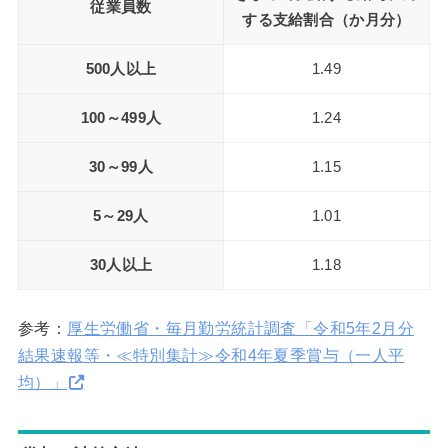
従業員数
する支給割合（か月分）
500人以上
1.49
100～499人
1.24
30～99人
1.15
5～29人
1.01
30人以上
1.18
参考：
厚生労働省・毎月勤労統計調査「令和5年2月分
結果速報等・≪特別集計≫令和4年夏季賞与（一人平
均）」