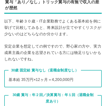
賞与「あり／なし」トリック賞与の有無で収入の差
が歴然
以下、年齢３０歳・IT企業勤務でよくある基本給を例に
挙げて比較してみると、将来設計が立てやすくリスクが
少ないのはどちらなのか分かります。
安定企業を想定しての例ですので、野心家の方や、実力
成果主義の企業を志望されている方には物足りないかも
しれないですね。
30歳 固定給 賞与なし（退職金制度なし）
基本給 35万円×12ヶ月＝4,200,000円
30歳 賞与：年２回／決算賞与：年１回（退職金制
度あり）