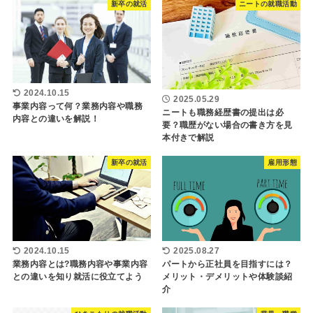
新卒の就活
ニートの就職活動
2024.10.15
2025.05.29
事業内容って何？業務内容や職務
ニートも職務経歴書の提出は必
内容との違いを解説！
要？職歴がない場合の書き方を見
本付きで解説
新卒の就活
雇用形態
2024.10.15
2025.08.27
業務内容とは?職務内容や事業内容
パートから正社員を目指すには？
との違いを知り就活に役立てよう
メリット・デメリットや体験談紹
介