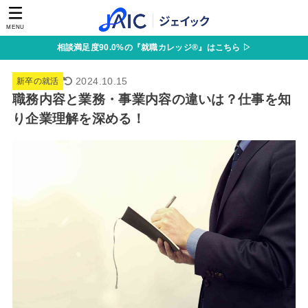
MENU
相談満足度90.0%の『就職カレッジ®』はこちら ▷
2024.10.15
新卒の就活
職務内容と業務・事業内容の違いは？仕事を知
り企業理解を深める！