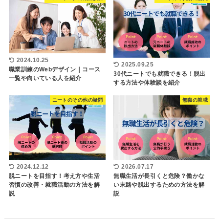
2024.10.25
2025.09.25
職業訓練のWebデザイン｜コース
30代ニートでも就職できる！脱出
一覧や向いている人を紹介
する方法や体験談を紹介
ニートのその他の疑問
無職の就職
2024.12.12
2026.07.17
脱ニートを目指す！考え方や生活
無職生活が長引くと危険？働かな
習慣の改善・就職活動の方法を解
い末路や脱出するための方法を解
説
説