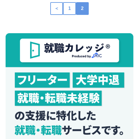
＜
1
2