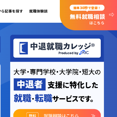
30秒
簡単
で登録！
から記事を探す
就職体験談
無料就職相談
はこちら