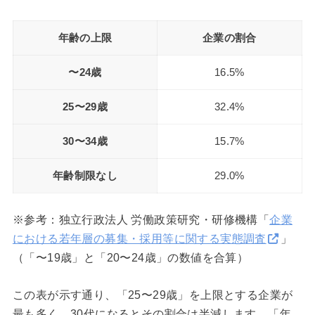
年齢の上限
企業の割合
〜24歳
16.5%
25〜29歳
32.4%
30〜34歳
15.7%
年齢制限なし
29.0%
※参考：独立行政法人 労働政策研究・研修機構「
企業
における若年層の募集・採用等に関する実態調査
」
（「〜19歳」と「20〜24歳」の数値を合算）
この表が示す通り、「25〜29歳」を上限とする企業が
最も多く、30代になるとその割合は半減します。「年