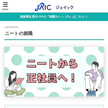
MENU
相談満足度90.0%の『就職カレッジ®』はこちら ▷
ニートの就職