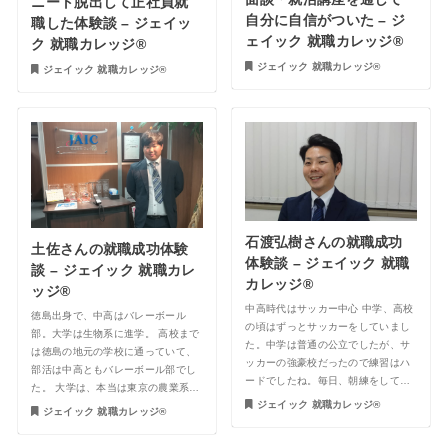
ニート脱出して正社員就
自分に自信がついた – ジ
職した体験談 – ジェイッ
ェイック 就職カレッジ®︎
ク 就職カレッジ®︎
ジェイック 就職カレッジ®︎
ジェイック 就職カレッジ®︎
石渡弘樹さんの就職成功
土佐さんの就職成功体験
体験談 – ジェイック 就職
談 – ジェイック 就職カレ
カレッジ®︎
ッジ®︎
中高時代はサッカー中心 中学、高校
徳島出身で、中高はバレーボール
の頃はずっとサッカーをしていまし
部。大学は生物系に進学。 高校まで
た。中学は普通の公立でしたが、サ
は徳島の地元の学校に通っていて、
ッカーの強豪校だったので練習はハ
部活は中高ともバレーボール部でし
ードでしたね。毎日、朝練をして…
た。 大学は、本当は東京の農業系…
ジェイック 就職カレッジ®︎
ジェイック 就職カレッジ®︎