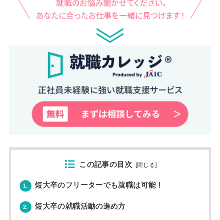
この記事の目次
[
閉じる
]
短大卒のフリーターでも就職は可能！
1.
短大卒の就職活動の進め方
2.