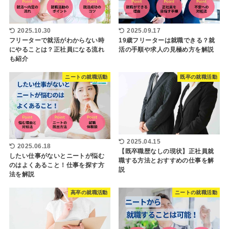
2025.10.30
2025.09.17
フリーターで就活がわからない時
19歳フリーターは就職できる？就
にやることは？正社員になる流れ
活の手順や求人の見極め方を解説
も紹介
ニートの就職活動
既卒の就職活動
2025.04.15
2025.06.18
【既卒職歴なしの現状】正社員就
したい仕事がないとニートが悩む
職する方法とおすすめの仕事を解
のはよくあること！仕事を探す方
説
法を解説
高卒の就職活動
ニートの就職活動