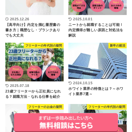
2025.12.26
2025.10.01
【高卒向け】内定を掴む履歴書の
ニートから就職することは可能！
書き方｜職歴なし・ブランクあり
内定獲得が難しい原因と対処法を
でも大丈夫
解説
フリーターの年代別の疑問
新卒の就活
2024.10.15
2025.07.18
ホワイト業界の特徴とは？～ホワ
23歳フリーターから正社員になれ
イト業界7選～
る？就職方法・なれる仕事を紹介
フリーターのお金の疑問
フリーターの年代別の疑問