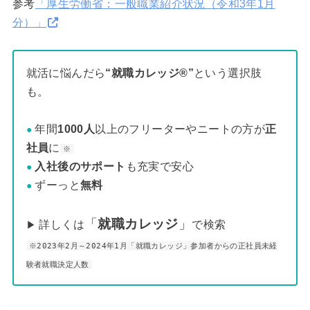
参考
「厚生労働省：一般職業紹介状況（令和3年1月
分）」
就活に悩んだら
“就職カレッジ®”
という選択肢
も。
年間
1000人
以上のフリーターやニートの方が
正
●
社員
に
※
入社後のサポート
も充実で安心
●
ずーっと
無料
●
「
就職カレッジ
」
詳しくは
で検索
▶
※2023年2月～2024年1月「就職カレッジ」参加者からの正社員未経
験者就職決定人数