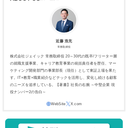
近藤 浩充
常務取締役
株式会社ジェイック 常務取締役 20～30代の既卒/フリーター層
の就職支援事業、キャリア教育事業の統括責任者を歴任、マー
ケティング開発部門の事業部長（現任）として東証上場を果た
す。IT×教育×職業紹介などテックを活用し、変化し続ける顧客
のニーズを追求している。【著書】社長の右腕 ～中堅企業 現
役ナンバー2の告白～