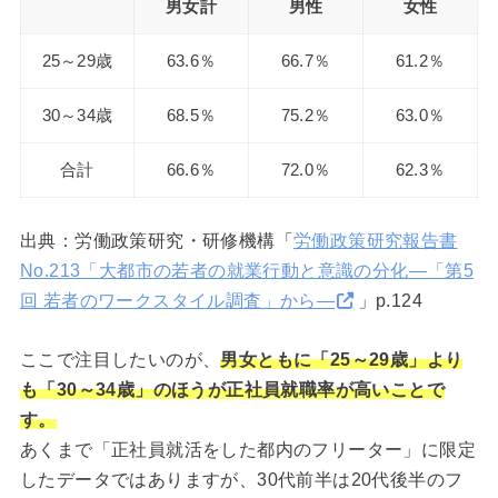
男女計
男性
女性
25～29歳
63.6％
66.7％
61.2％
30～34歳
68.5％
75.2％
63.0％
合計
66.6％
72.0％
62.3％
出典：労働政策研究・研修機構「
労働政策研究報告書
No.213「大都市の若者の就業行動と意識の分化―「第5
回 若者のワークスタイル調査」から―
」p.124
ここで注目したいのが、
男女ともに「25～29歳」より
も「30～34歳」のほうが正社員就職率が高いことで
す。
あくまで「正社員就活をした都内のフリーター」に限定
したデータではありますが、30代前半は20代後半のフ