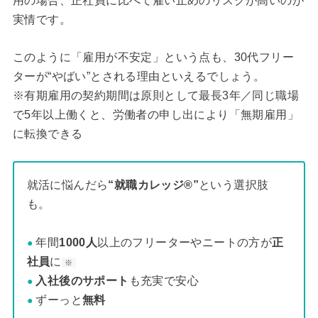
用の場合、正社員に比べて雇い止めのリスクが高いのが
実情です。
このように「雇用が不安定」という点も、30代フリー
ターが“やばい”とされる理由といえるでしょう。
※有期雇用の契約期間は原則として最長3年／同じ職場
で5年以上働くと、労働者の申し出により「無期雇用」
に転換できる
就活に悩んだら
“就職カレッジ®”
という選択肢
も。
年間
1000人
以上のフリーターやニートの方が
正
●
社員
に
※
入社後のサポート
も充実で安心
●
ずーっと
無料
●