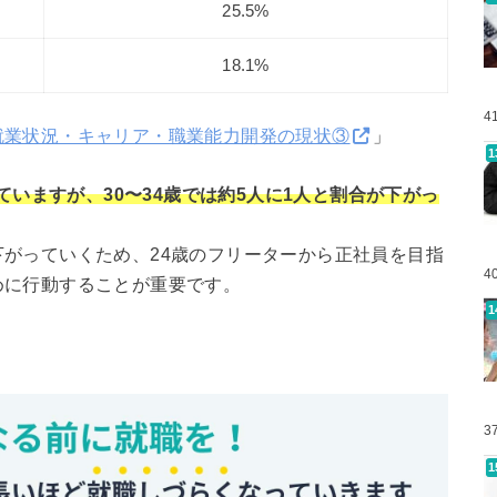
25.5%
18.1%
4
就業状況・キャリア・職業能力開発の現状③
」
ていますが、30〜34歳では約5人に1人と割合が下がっ
がっていくため、24歳のフリーターから正社員を目指
4
めに行動することが重要です。
3