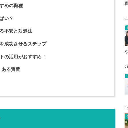
すすめの職種
ばい？
6
する不安と対処法
職を成功させるステップ
ートの活用がおすすめ！
6
くある質問
6
？