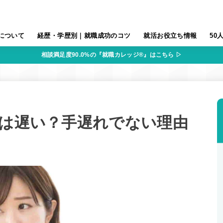
について
経歴・学歴別｜就職成功のコツ
就活お役立ち情報
50
相談満足度90.0%の『就職カレッジ®』はこちら ▷
職は遅い？手遅れでない理由