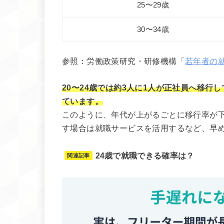
25〜29歳
30〜34歳
参照：労働政策研究・研修機構「
若年者の
20〜24歳では約3人に1人が正社員へ移行し
ています。
このように、年代が上がるごとに移行率が下
す場合は就職サービスを活用するなど、早
24歳で就職できる確率は？
関連記事