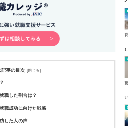
1
の記事の目次
[
閉じる
]
？
に就職した割合は？
7
の就職成功に向けた戦略
成功した人の声