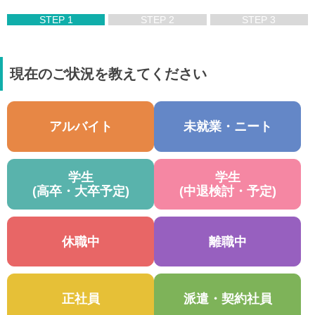
STEP 1
STEP 2
STEP 3
現在のご状況を教えてください
アルバイト
未就業・ニート
学生
学生
(高卒・大卒予定)
(中退検討・予定)
休職中
離職中
正社員
派遣・契約社員