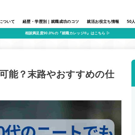
について
経歴・学歴別｜就職成功のコツ
就活お役立ち情報
50
相談満足度90.0%の『就職カレッジ®』はこちら ▷
職可能？末路やおすすめの仕