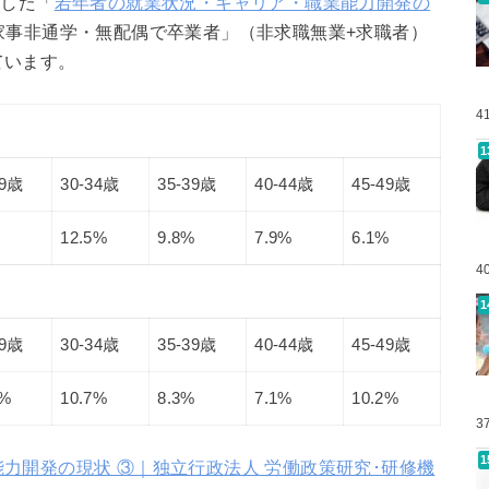
表した「
若年者の就業状況・キャリア・職業能力開発の
家事非通学・無配偶で卒業者」（非求職無業+求職者）
ています。
4
29歳
30-34歳
35-39歳
40-44歳
45-49歳
12.5%
9.8%
7.9%
6.1%
4
29歳
30-34歳
35-39歳
40-44歳
45-49歳
3%
10.7%
8.3%
7.1%
10.2%
3
力開発の現状 ③｜独立行政法人 労働政策研究･研修機