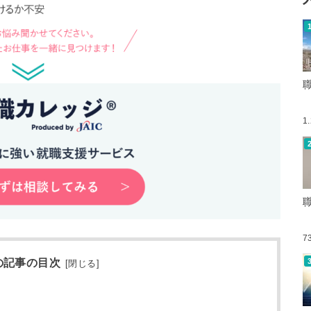
1
7
の記事の目次
[
閉じる
]