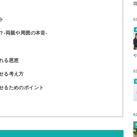
ト
6
-両親や周囲の本音-
れる恩恵
6
せる考え方
せるためのポイント
6