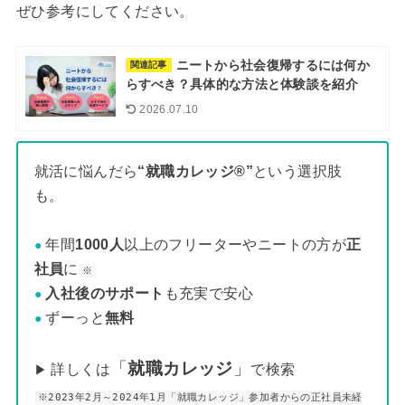
ぜひ参考にしてください。
ニートから社会復帰するには何か
関連記事
らすべき？具体的な方法と体験談を紹介
2026.07.10
就活に悩んだら
“就職カレッジ®”
という選択肢
も。
年間
1000人
以上のフリーターやニートの方が
正
●
社員
に
※
入社後のサポート
も充実で安心
●
ずーっと
無料
●
「
就職カレッジ
」
詳しくは
で検索
▶
※2023年2月～2024年1月「就職カレッジ」参加者からの正社員未経