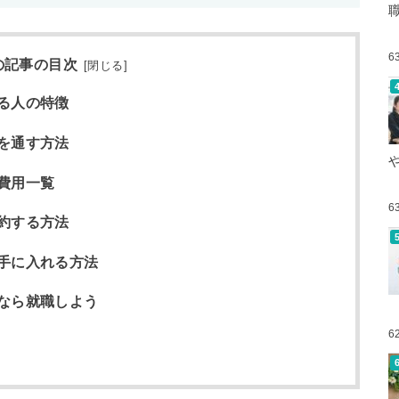
6
の記事の目次
[
閉じる
]
る人の特徴
を通す方法
用一覧​​
6
約する方法
手に入れる方法
なら就職しよう
6