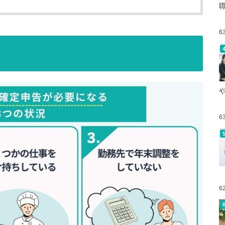
6
？
6
6