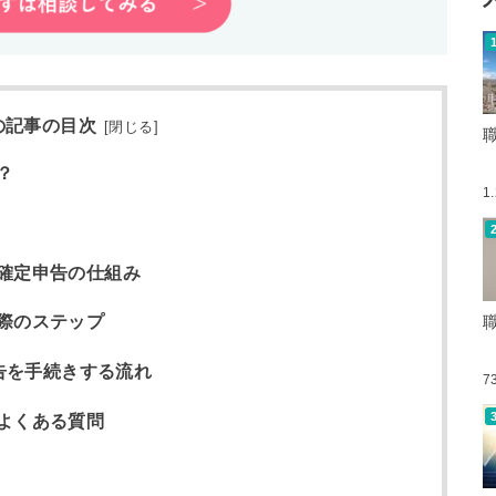
の記事の目次
[
閉じる
]
？
1
確定申告の仕組み
際のステップ
申告を手続きする流れ
7
よくある質問