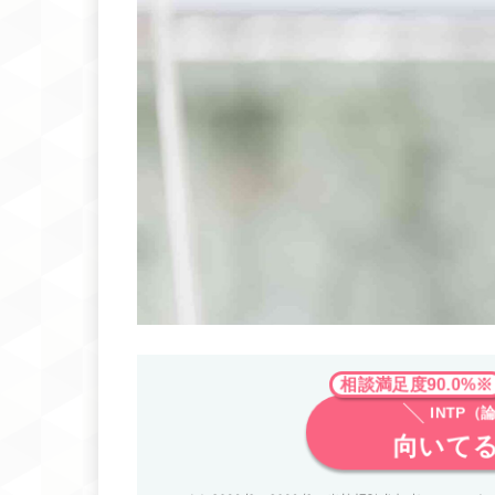
相談満足度90.0%※
INTP
向いて