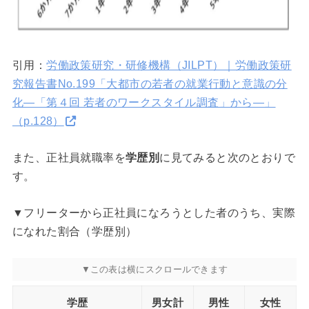
引用：
労働政策研究・研修機構（JILPT）｜労働政策研
究報告書No.199「大都市の若者の就業行動と意識の分
化―「第４回 若者のワークスタイル調査」から―」
（p.128）
また、正社員就職率を
学歴別
に見てみると次のとおりで
す。
▼フリーターから正社員になろうとした者のうち、実際
になれた割合（学歴別）
学歴
男女計
男性
女性