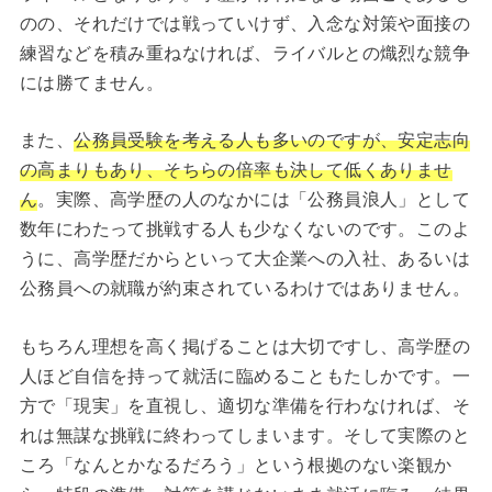
のの、それだけでは戦っていけず、入念な対策や面接の
練習などを積み重ねなければ、ライバルとの熾烈な競争
には勝てません。
また、
公務員受験を考える人も多いのですが、安定志向
の高まりもあり、そちらの倍率も決して低くありませ
ん
。実際、高学歴の人のなかには「公務員浪人」として
数年にわたって挑戦する人も少なくないのです。このよ
うに、高学歴だからといって大企業への入社、あるいは
公務員への就職が約束されているわけではありません。
もちろん理想を高く掲げることは大切ですし、高学歴の
人ほど自信を持って就活に臨めることもたしかです。一
方で「現実」を直視し、適切な準備を行わなければ、そ
れは無謀な挑戦に終わってしまいます。そして実際のと
ころ「なんとかなるだろう」という根拠のない楽観か