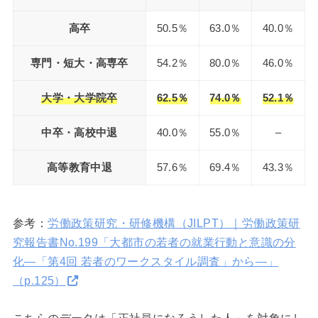
高卒
50.5％
63.0％
40.0％
専門・短大・高専卒
54.2％
80.0％
46.0％
大学・大学院卒
62.5％
74.0％
52.1％
中卒・高校中退
40.0％
55.0％
–
高等教育中退
57.6％
69.4％
43.3％
参考：
労働政策研究・研修機構（JILPT）｜労働政策研
究報告書No.199「大都市の若者の就業行動と意識の分
化―「第4回 若者のワークスタイル調査」から―」
（p.125）