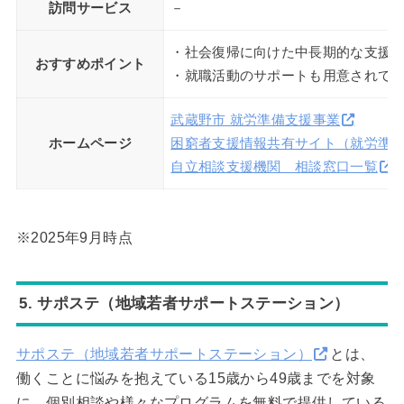
訪問サービス
－
・社会復帰に向けた中長期的な支援
おすすめポイント
・就職活動のサポートも用意されて
武蔵野市 就労準備支援事業
ホームページ
困窮者支援情報共有サイト（就労準
自立相談支援機関 相談窓口一覧
※2025年9月時点
5. サポステ（地域若者サポートステーション）
サポステ（地域若者サポートステーション）
とは、
働くことに悩みを抱えている15歳から49歳までを対象
に、個別相談や様々なプログラムを無料で提供している