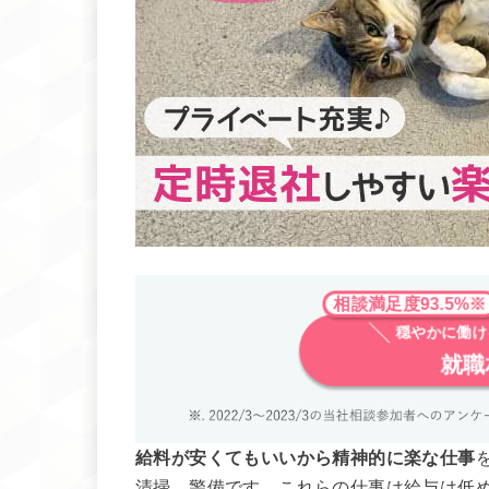
相談満足度93.5%
穏やかに働
就職
給料が安くてもいいから精神的に楽な仕事
清掃、警備です。これらの仕事は給与は低