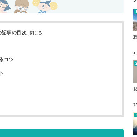
の記事の目次
[
閉じる
]
1
るコツ
ト
7