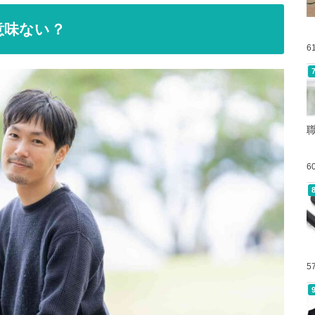
意味ない？
6
6
5