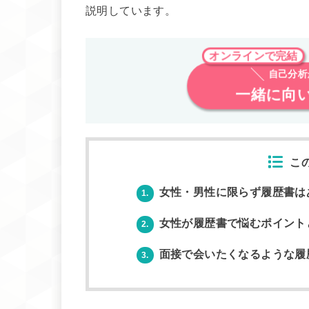
説明しています。
オンラインで完結
自己分
一緒に向
こ
女性・男性に限らず履歴書は
1.
女性が履歴書で悩むポイント
2.
面接で会いたくなるような履
3.