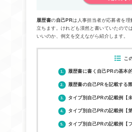
履歴書
の
自己PR
は人事担当者が応募者を理
立ちます。けれども漠然と書いていたので
いいのか、例文を交えながら紹介します。
こ
履歴書に書く自己PRの基本
1.
履歴書の自己PRを記載する
2.
タイプ別自己PRの記載例【
3.
タイプ別自己PRの記載例【
4.
タイプ別自己PRの記載例【
5.