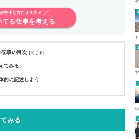
が苦手な方にオススメ
いてる仕事を考える
1
の記事の目次
[
閉じる
]
えてみる
7
体的に記述しよう
6
えてみる