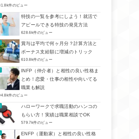
31.8k件のビュー
特技の一覧を参考にしよう！就活で
アピールできる特技の発見方法
628.6k件のビュー
賞与は平均で何ヶ月分？計算方法と
ボーナス支給額に増減のトリック
610.8k件のビュー
INFP（仲介者）と相性の良い性格ま
とめ！恋愛・仕事の相性や向いてる
職業も解説
04.8k件のビュー
ハローワークで求職活動のハンコの
もらい方！実績は職業相談でOK
579.7k件のビュー
ENFP（運動家）と相性の良い性格