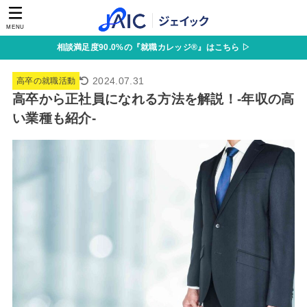
MENU
相談満足度90.0%の『就職カレッジ®』はこちら ▷
2024.07.31
高卒の就職活動
高卒から正社員になれる方法を解説！-年収の高
い業種も紹介-