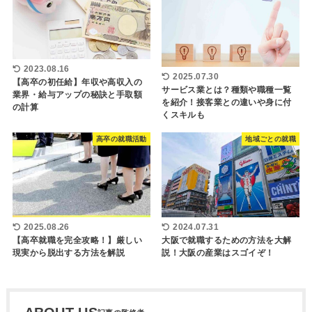
2023.08.16
2025.07.30
【高卒の初任給】年収や高収入の
サービス業とは？種類や職種一覧
業界・給与アップの秘訣と手取額
を紹介！接客業との違いや身に付
の計算
くスキルも
高卒の就職活動
地域ごとの就職
2025.08.26
2024.07.31
【高卒就職を完全攻略！】厳しい
大阪で就職するための方法を大解
現実から脱出する方法を解説
説！大阪の産業はスゴイぞ！