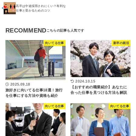
高卒は中途採用されにくい？有利な
仕事と受かるためのコツ
RECOMMEND
向いてる仕事
新卒の就活
2024.10.15
2025.09.18
【おすすめの職業紹介】あなたに
旅好きに向いてる仕事18選！旅行
合った仕事を見つける方法も解説
を仕事にする方法や資格も紹介
向いてる仕事
向いてる仕事