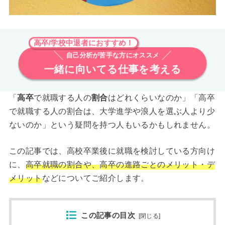
高卒/学校中退者におすすめ！
自己分析が苦手な方にオススメ
一緒に向いてる仕事を考える
「
高卒
で就職する人の
割合
はどれくらいなのか」「高卒
で就職する人の割合は、大学進学や浪人を選ぶ人より少
ないのか」という疑問を持つ人もいるかもしれません。
この記事では、高校卒業後に就職を検討している方向け
に、
高卒就職の割合や
、
高卒の進路ごとのメリット・デ
メリット
などについてご紹介します。
この記事の目次
[
閉じる
]