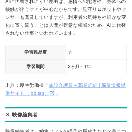
AIに代替されにくい理由は、感情への配慮や、身体への
接触が伴うケアが中心だからです。見守りロボットやセ
ンサーも普及していますが、利用者の気持ちや細かな変
化に寄り添うことは人間が得意な領域のため、AIに代替
されない仕事といわれています。
学習難易度
☆
学習期間
3ヶ月～1年
出典：厚生労働省「
施設介護員 – 職業詳細 | 職業情報提
供サイト（job tag）
」
8. 映像編集者
映像編集者は、編集ソフトの操作や構成力などが身につ