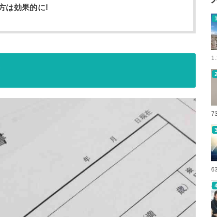
方は効果的に!
1
7
6