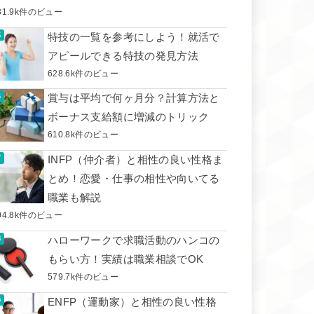
31.9k件のビュー
特技の一覧を参考にしよう！就活で
アピールできる特技の発見方法
628.6k件のビュー
賞与は平均で何ヶ月分？計算方法と
ボーナス支給額に増減のトリック
610.8k件のビュー
INFP（仲介者）と相性の良い性格ま
とめ！恋愛・仕事の相性や向いてる
職業も解説
04.8k件のビュー
ハローワークで求職活動のハンコの
もらい方！実績は職業相談でOK
579.7k件のビュー
ENFP（運動家）と相性の良い性格