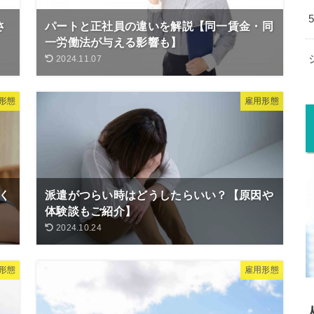
さ
パートと正社員の違いを解説【同一賃金・同
一労働法が与える影響も】
2024.11.07
形態
雇用形態
く
派遣がつらい時はどうしたらいい？【原因や
体験談もご紹介】
2024.10.24
形態
雇用形態