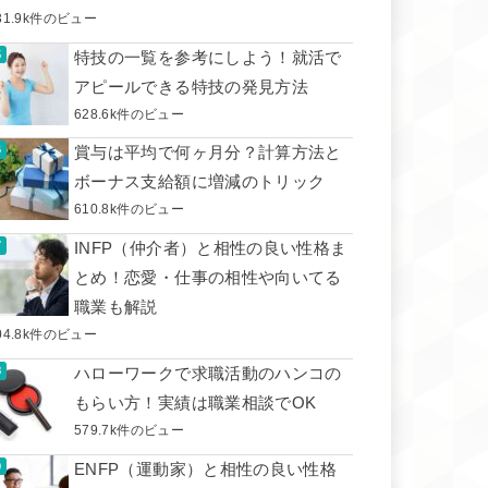
31.9k件のビュー
特技の一覧を参考にしよう！就活で
アピールできる特技の発見方法
628.6k件のビュー
賞与は平均で何ヶ月分？計算方法と
ボーナス支給額に増減のトリック
610.8k件のビュー
INFP（仲介者）と相性の良い性格ま
とめ！恋愛・仕事の相性や向いてる
職業も解説
04.8k件のビュー
ハローワークで求職活動のハンコの
もらい方！実績は職業相談でOK
579.7k件のビュー
ENFP（運動家）と相性の良い性格