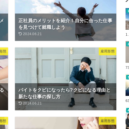
メ
正社員のメリットを紹介！自分に合った仕事
を見つけて就職しよう
2024.06.21
1
形態
雇用形態
7
る
バイトをクビになったら?クビになる理由と
新たな仕事の探し方
6
2024.06.21
形態
雇用形態