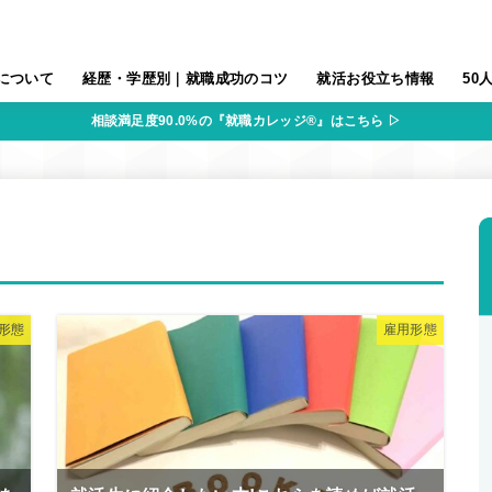
について
経歴・学歴別｜就職成功のコツ
就活お役立ち情報
50
相談満足度90.0%の『就職カレッジ®』はこちら ▷
形態
雇用形態