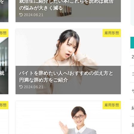
を
就活生に紹介したい本!これらを読めば就活
の悩みが大きく減る
2024.06.21
形態
雇用形態
就
バイトを辞めたい人へ!おすすめの伝え方と
円満な辞め方をご紹介
2024.06.21
形態
雇用形態