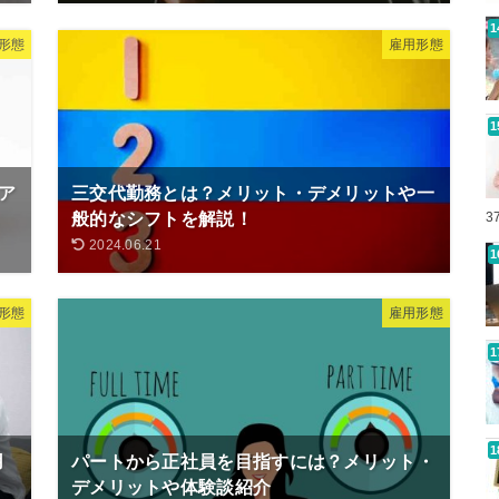
形態
雇用形態
ア
三交代勤務とは？メリット・デメリットや一
般的なシフトを解説！
3
2024.06.21
形態
雇用形態
用
パートから正社員を目指すには？メリット・
デメリットや体験談紹介