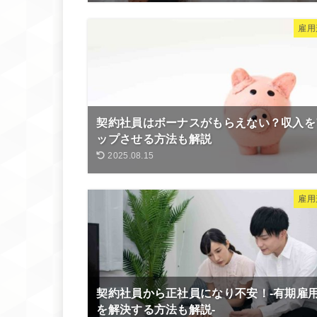
雇用
契約社員はボーナスがもらえない？収入を
ップさせる方法も解説
2025.08.15
雇用
契約社員から正社員になり不安！-有期雇
を解決する方法も解説-