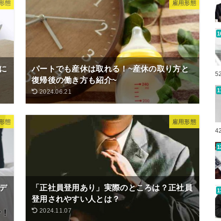
形態
雇用形態
に
パートでも産休は取れる！~産休の取り方と
5
復帰後の働き方も紹介~
2024.06.21
形態
雇用形態
4
デ
「正社員登用あり」実際のところは？正社員
登用されやすい人とは？
2024.11.07