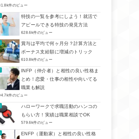
31.8k件のビュー
特技の一覧を参考にしよう！就活で
アピールできる特技の発見方法
628.6k件のビュー
賞与は平均で何ヶ月分？計算方法と
ボーナス支給額に増減のトリック
610.8k件のビュー
INFP（仲介者）と相性の良い性格ま
とめ！恋愛・仕事の相性や向いてる
職業も解説
04.7k件のビュー
ハローワークで求職活動のハンコの
もらい方！実績は職業相談でOK
579.6k件のビュー
ENFP（運動家）と相性の良い性格