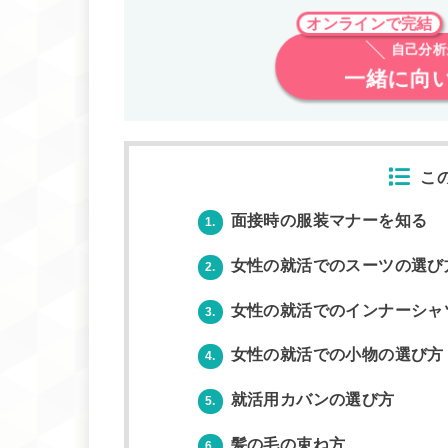
オンラインで完結
自己分
一緒に向
こ
面接時の服装マナーを知る
1.
女性の就活でのスーツの選び
2.
女性の就活でのインナーシャ
3.
女性の就活での小物の選び方
4.
就活用カバンの選び方
5.
髪の毛の束ね方
6.