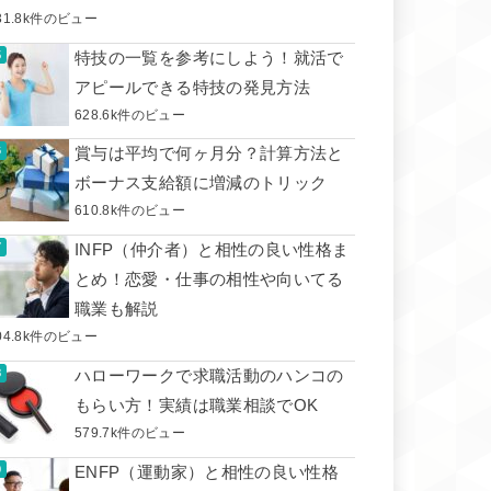
31.8k件のビュー
特技の一覧を参考にしよう！就活で
アピールできる特技の発見方法
628.6k件のビュー
賞与は平均で何ヶ月分？計算方法と
ボーナス支給額に増減のトリック
610.8k件のビュー
INFP（仲介者）と相性の良い性格ま
とめ！恋愛・仕事の相性や向いてる
職業も解説
04.8k件のビュー
ハローワークで求職活動のハンコの
もらい方！実績は職業相談でOK
579.7k件のビュー
ENFP（運動家）と相性の良い性格