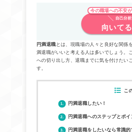
今の職場への不安
自己分析
向いて
円満退職
とは、現職場の人々と良好な関係
満退職がいいと考える人は多いでしょう。
への切り出し方、退職までに気を付けたい
す。
こ
円満退職したい！
1.
円満退職へのステップとポイ
2.
円満退職をしたいなら常識的
3.